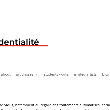
dentialité
about
art classes
students works
invited artists
blog
individus, notamment au regard des traitements automatisés, et d