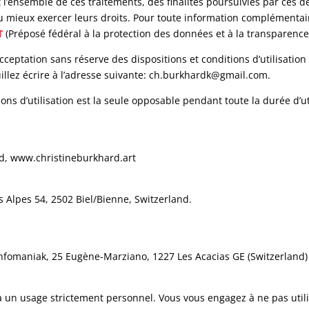
 l’ensemble de ces traitements, des finalités poursuivies par ces d
 au mieux exercer leurs droits. Pour toute information complémenta
T
(Préposé fédéral à la protection des données et à la transparence
cceptation sans réserve des dispositions et conditions d’utilisation 
uillez écrire à l’adresse suivante: ch.burkhardk@gmail.com.
ons d’utilisation est la seule opposable pendant toute la durée d’ut
hard, www.christineburkhard.art
 Alpes 54, 2502 Biel/Bienne, Switzerland.
fomaniak, 25 Eugène-Marziano, 1227 Les Acacias GE (Switzerland)
s à un usage strictement personnel. Vous vous engagez à ne pas util