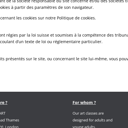
ant de la société responsable du site concerné et/ou des sociétés t
 cookies à partir des paramètres de son navigateur.
cernant les cookies sur notre Politique de cookies.
sont régies par la loi suisse et soumises à la compétence des tribun
oulant d’un texte de loi ou réglementaire particulier.
its présentés sur le site, ou concernant le site lui-même, vous pou
re ?
For whom ?
ART
Our art classes are
had Thames
designed for adults and
2YL London
young adults.