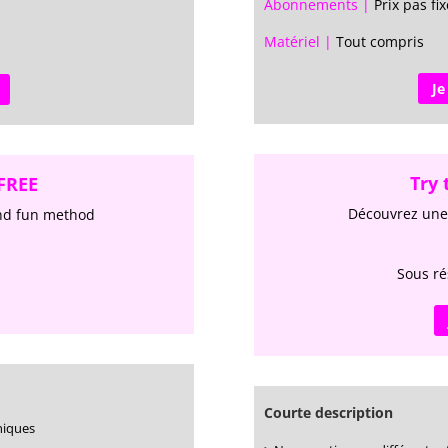
Abonnements |
Prix pas fix
Matériel |
Tout compris
Je
Try 
 FREE
Découvrez une
and fun method
Sous ré
Courte description
niques