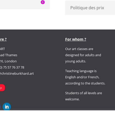
Politique des prix
re ?
For whom ?
ART
Our art classes are
had Thames
designed for adults and
2YL London
young adults.
0) 75 57 76 37 78
Teaching language is
christineburkhard.art
English and/or French,
according to the students.
p
Students of all levels
are
welcome.