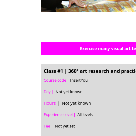
Exercise many visual art 
Class #1 | 360° art research and practi
Course code |
InsertYou
Day |
Not yet known
Hours
| Not yet known
Experience level |
All levels
Fee |
Not yet set