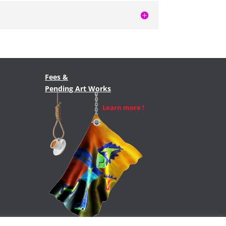
Fees &
Pending Art
Works
Learn more !