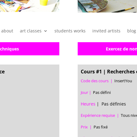
about
art classes
students works
invited artists
blog
techniques
Exercez de nom
ce
Cours #1 | Recherches e
Code des cours |
InsertYou
Jour |
Pas défini
Heures
| Pas définies
Expérience requise |
Tous niv
Prix |
Pas fixé