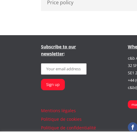
Price policy
Subscribe to our
Whe
newsletter
:
c&b 
32 S
SE1 
+44 (
c&b@
ma
Mentions légales
Politique de cookies
Politique de confidentialité